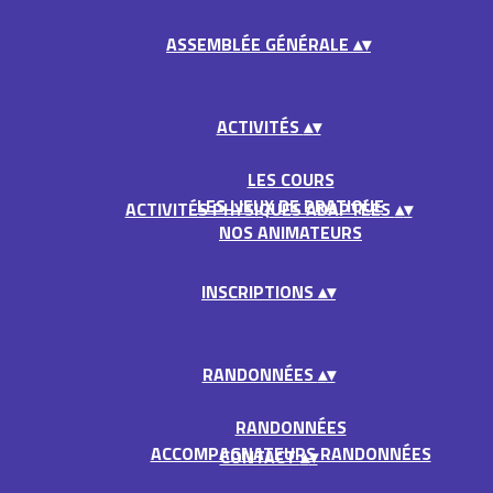
ASSEMBLÉE GÉNÉRALE
▴
▾
ACTIVITÉS
▴
▾
LES COURS
LES LIEUX DE PRATIQUE
ACTIVITÉS PHYSIQUES ADAPTÉES
▴
▾
NOS ANIMATEURS
INSCRIPTIONS
▴
▾
RANDONNÉES
▴
▾
RANDONNÉES
ACCOMPAGNATEURS RANDONNÉES
CONTACT
▴
▾