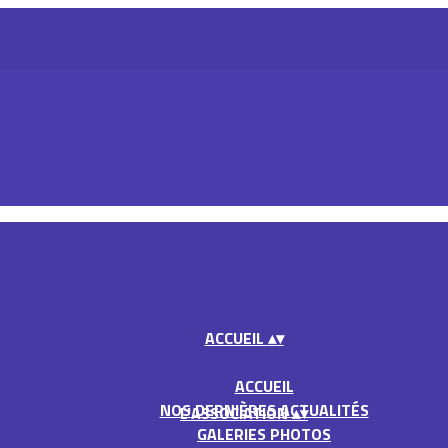
ACCUEIL
▴
▾
ACCUEIL
NOS DERNIÈRES ACTUALITÉS
L'ASSOCIATION
▴
▾
GALERIES PHOTOS