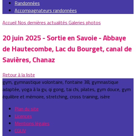
Randonnées
Accompagnateurs randonnées
Accueil
Nos dernières actualités
Galeries photos
20 juin 2025 - Sortie en Savoie - Abbaye
de Hautecombe, Lac du Bourget, canal de
Savières, Chanaz
Retour à la liste
gym, gymnastique volontaire, fontaine 38, gymnastique
adaptée, yoga à la gv, qi gong, tai chi, pilates, gym douce, gym
équilibre et mémoire, stretching, cross training, isère
Plan du site
Licences
Mentions légales
CGUV