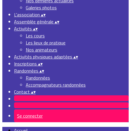
Nos dernières actualités
Galeries photos
L'association
▴
▾
Assemblée générale
▴
▾
Activités
▴
▾
Les cours
Les lieux de pratique
Nos animateurs
Activités physiques adaptées
▴
▾
Inscriptions
▴
▾
Randonnées
▴
▾
Randonnées
Accompagnateurs randonnées
Contact
▴
▾
Se connecter
Accueil