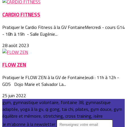
CARDIO FITNESS
Pratiquer le Cardio Fitness à la GV FontaineMercredi - cours G14
- 18h à 19h - Salle Eugénie...
28 août 2023
FLOW ZEN
Pratiquer le FLOW ZEN à la GV de FontaineJeudi : 11h à 12h -
GD5 Dojo Marie et Salvador La...
25 juin 2022
gym, gymnastique volontaire, fontaine 38, gymnastique
adaptée, yoga à la gv, qi gong, tai chi, pilates, gym douce, gym
équilibre et mémoire, stretching, cross training, isère
Je m'abonne à la newsletter