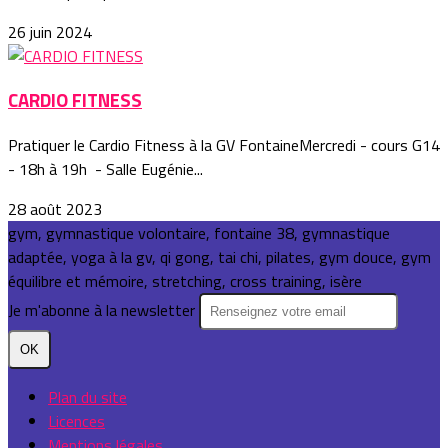
26 juin 2024
CARDIO FITNESS
Pratiquer le Cardio Fitness à la GV FontaineMercredi - cours G14
- 18h à 19h - Salle Eugénie...
28 août 2023
gym, gymnastique volontaire, fontaine 38, gymnastique
adaptée, yoga à la gv, qi gong, tai chi, pilates, gym douce, gym
équilibre et mémoire, stretching, cross training, isère
Je m'abonne à la newsletter
OK
Plan du site
Licences
Mentions légales