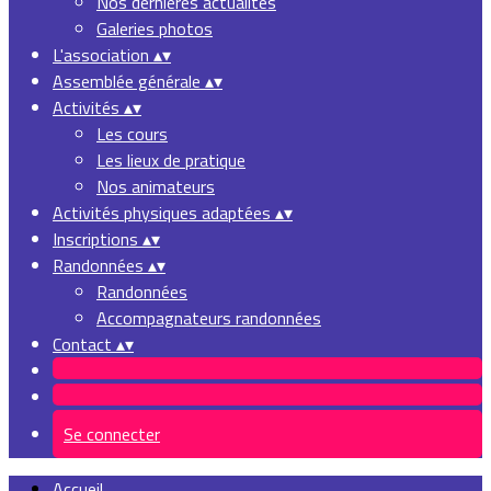
Nos dernières actualités
Galeries photos
L'association
▴
▾
Assemblée générale
▴
▾
Activités
▴
▾
Les cours
Les lieux de pratique
Nos animateurs
Activités physiques adaptées
▴
▾
Inscriptions
▴
▾
Randonnées
▴
▾
Randonnées
Accompagnateurs randonnées
Contact
▴
▾
Se connecter
Accueil