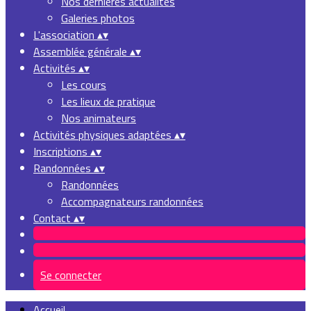
Nos dernières actualités
Galeries photos
L'association
▴
▾
Assemblée générale
▴
▾
Activités
▴
▾
Les cours
Les lieux de pratique
Nos animateurs
Activités physiques adaptées
▴
▾
Inscriptions
▴
▾
Randonnées
▴
▾
Randonnées
Accompagnateurs randonnées
Contact
▴
▾
Se connecter
Accueil