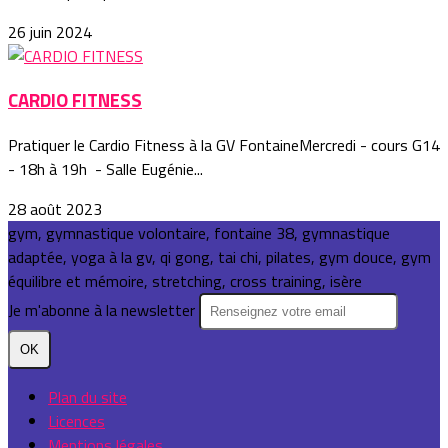
26 juin 2024
CARDIO FITNESS
Pratiquer le Cardio Fitness à la GV FontaineMercredi - cours G14
- 18h à 19h - Salle Eugénie...
28 août 2023
gym, gymnastique volontaire, fontaine 38, gymnastique
adaptée, yoga à la gv, qi gong, tai chi, pilates, gym douce, gym
équilibre et mémoire, stretching, cross training, isère
Je m'abonne à la newsletter
OK
Plan du site
Licences
Mentions légales